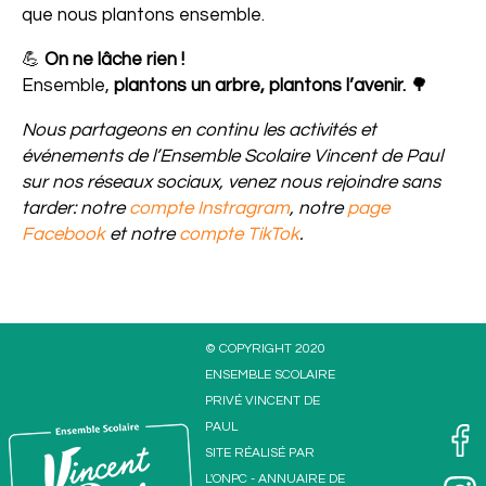
que nous plantons ensemble.
💪
On ne lâche rien !
Ensemble,
plantons un arbre, plantons l’avenir.
🌳
Nous partageons en continu les activités et
événements de l’Ensemble Scolaire Vincent de Paul
sur nos réseaux sociaux, venez nous rejoindre sans
tarder: notre
compte Instragram
, notre
page
Facebook
et notre
compte TikTok
.
© COPYRIGHT 2020
ENSEMBLE SCOLAIRE
PRIVÉ VINCENT DE
PAUL
SITE RÉALISÉ PAR
L'
ONPC
-
ANNUAIRE DE