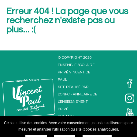
Erreur 404 ! La page que vous
recherchez n'existe pas ou
plus... :(
© COPYRIGHT 2020
ENSEMBLE SCOLAIRE
PRIVÉ VINCENT DE
PAUL
SITE RÉALISÉ PAR
Ensemble
L'
ONPC
-
ANNUAIRE DE
L'ENSEIGNEMENT
PRIVÉ
CONTACT
Ce site utilise des cookies. Avec votre consentement, nous les utiliserons pour
MENTIONS
mesurer et analyser l'utilisation du site (cookies analytiques).
LÉGALES
PLAN DU