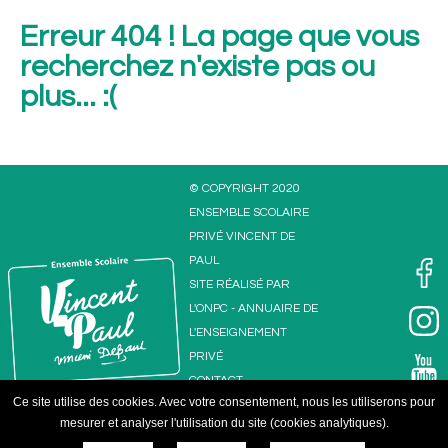
Erreur 404 ! La page que vous
recherchez n'existe pas ou
plus... :(
© COPYRIGHT 2020
ENSEMBLE SCOLAIRE
PRIVÉ VINCENT DE
PAUL
SITE RÉALISÉ PAR
Ensemble
L'
ONPC
-
ANNUAIRE DE
L'ENSEIGNEMENT
PRIVÉ
CONTACT
Ce site utilise des cookies. Avec votre consentement, nous les utiliserons pour
MENTIONS
mesurer et analyser l'utilisation du site (cookies analytiques).
LÉGALES
PLAN DU